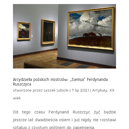
Arcydzieła polskich mistrzów: „Ziemia” Ferdynanda
Ruszczyca
utworzone przez
Leszek Lubicki
|
7 lip 2021
|
Artykuły
,
XX
wiek
Od tego czasu Ferdynand Ruszczyc żyć będzie
jeszcze lat dwadzieścia osiem i już nigdy nie rozstawi
sztalug z czystym płótnem do zapełnienia.