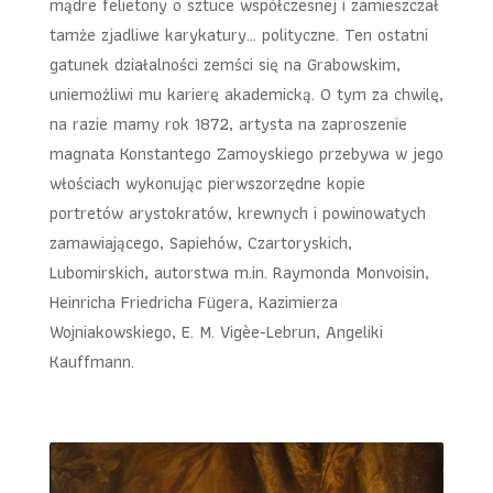
mądre felietony o sztuce współczesnej i zamieszczał
tamże zjadliwe karykatury… polityczne. Ten ostatni
gatunek działalności zemści się na Grabowskim,
uniemożliwi mu karierę akademicką. O tym za chwilę,
na razie mamy rok 1872, artysta na zaproszenie
magnata Konstantego Zamoyskiego przebywa w jego
włościach wykonując pierwszorzędne kopie
portretów arystokratów, krewnych i powinowatych
zamawiającego, Sapiehów, Czartoryskich,
Lubomirskich, autorstwa m.in. Raymonda Monvoisin,
Heinricha Friedricha Fügera, Kazimierza
Wojniakowskiego, E. M. Vigèe-Lebrun, Angeliki
Kauffmann.