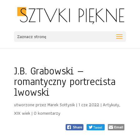
Zaznacz stronę
J.B. Grabowski –
romantyczny portrecista
lwowski
utworzone przez
Marek Sołtysik
|
1 cze 2022
|
Artykuły
,
XIX wiek
|
0 komentarzy
Tweet
Email
Share