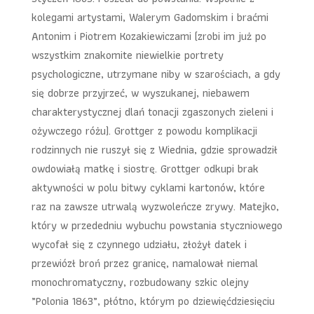
kolegami artystami, Walerym Gadomskim i braćmi
Antonim i Piotrem Kozakiewiczami (zrobi im już po
wszystkim znakomite niewielkie portrety
psychologiczne, utrzymane niby w szarościach, a gdy
się dobrze przyjrzeć, w wyszukanej, niebawem
charakterystycznej dlań tonacji zgaszonych zieleni i
ożywczego różu). Grottger z powodu komplikacji
rodzinnych nie ruszył się z Wiednia, gdzie sprowadził
owdowiałą matkę i siostrę. Grottger odkupi brak
aktywności w polu bitwy cyklami kartonów, które
raz na zawsze utrwalą wyzwoleńcze zrywy. Matejko,
który w przededniu wybuchu powstania styczniowego
wycofał się z czynnego udziału, złożył datek i
przewiózł broń przez granicę, namalował niemal
monochromatyczny, rozbudowany szkic olejny
„Polonia 1863”, płótno, którym po dziewięćdziesięciu