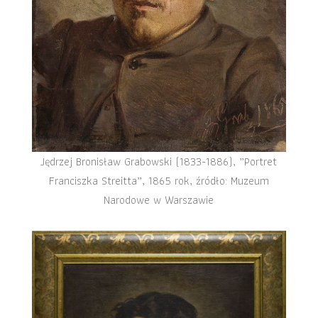
Jędrzej Bronisław Grabowski (1833-1886), „Portret
Franciszka Streitta”, 1865 rok, źródło: Muzeum
Narodowe w Warszawie