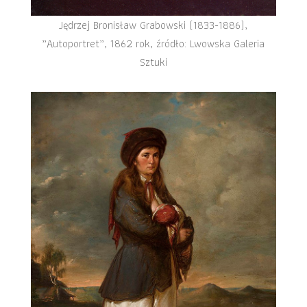
Jędrzej Bronisław Grabowski (1833-1886),
„Autoportret”, 1862 rok, źródło: Lwowska Galeria
Sztuki