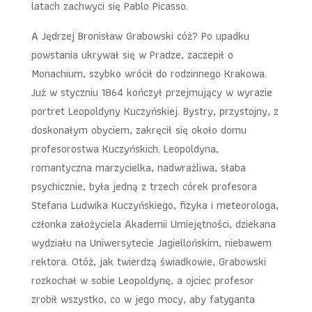
latach zachwyci się Pablo Picasso.
A Jędrzej Bronisław Grabowski cóż? Po upadku
powstania ukrywał się w Pradze, zaczepił o
Monachium, szybko wrócił do rodzinnego Krakowa.
Już w styczniu 1864 kończył przejmujący w wyrazie
portret Leopoldyny Kuczyńskiej. Bystry, przystojny, z
doskonałym obyciem, zakręcił się około domu
profesorostwa Kuczyńskich. Leopoldyna,
romantyczna marzycielka, nadwrażliwa, słaba
psychicznie, była jedną z trzech córek profesora
Stefana Ludwika Kuczyńskiego, fizyka i meteorologa,
członka założyciela Akademii Umiejętności, dziekana
wydziału na Uniwersytecie Jagiellońskim, niebawem
rektora. Otóż, jak twierdzą świadkowie, Grabowski
rozkochał w sobie Leopoldynę, a ojciec profesor
zrobił wszystko, co w jego mocy, aby fatyganta