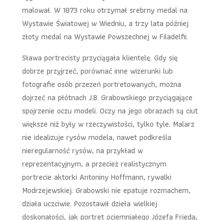
malował. W 1873 roku otrzymał srebrny medal na
Wystawie Światowej w Wiedniu, a trzy lata później
złoty medal na Wystawie Powszechnej w Filadelfii.
Sława portrecisty przyciągała klientelę. Gdy się
dobrze przyjrzeć, porównać inne wizerunki lub
fotografie osób przezeń portretowanych, można
dojrzeć na płótnach J.B. Grabowskiego przyciągające
spojrzenie oczu modeli. Oczy na jego obrazach są ciut
większe niż były w rzeczywistości, tylko tyle. Malarz
nie idealizuje rysów modela, nawet podkreśla
nieregularność rysów, na przykład w
reprezentacyjnym, a przecież realistycznym
portrecie aktorki Antoniny Hoffmann, rywalki
Modrzejewskiej. Grabowski nie epatuje rozmachem,
działa uczciwie. Pozostawił dzieła wielkiej
doskonałości, jak portret ociemniałego Józefa Frieda,