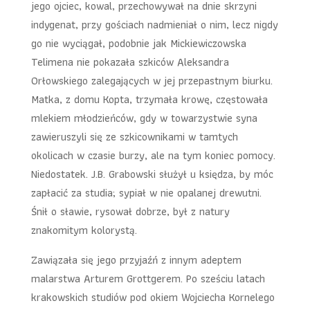
jego ojciec, kowal, przechowywał na dnie skrzyni
indygenat, przy gościach nadmieniał o nim, lecz nigdy
go nie wyciągał, podobnie jak Mickiewiczowska
Telimena nie pokazała szkiców Aleksandra
Orłowskiego zalegających w jej przepastnym biurku.
Matka, z domu Kopta, trzymała krowę, częstowała
mlekiem młodzieńców, gdy w towarzystwie syna
zawieruszyli się ze szkicownikami w tamtych
okolicach w czasie burzy, ale na tym koniec pomocy.
Niedostatek. J.B. Grabowski służył u księdza, by móc
zapłacić za studia; sypiał w nie opalanej drewutni.
Śnił o sławie, rysował dobrze, był z natury
znakomitym kolorystą.
Zawiązała się jego przyjaźń z innym adeptem
malarstwa Arturem Grottgerem. Po sześciu latach
krakowskich studiów pod okiem Wojciecha Kornelego