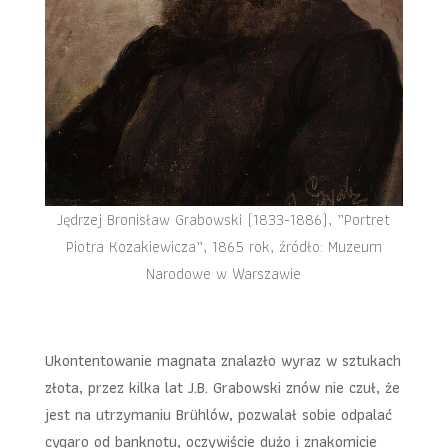
Jędrzej Bronisław Grabowski (1833-1886), „Portret
Piotra Kozakiewicza”, 1865 rok, źródło: Muzeum
Narodowe w Warszawie
Ukontentowanie magnata znalazło wyraz w sztukach
złota, przez kilka lat J.B. Grabowski znów nie czuł, że
jest na utrzymaniu Brühlów, pozwalał sobie odpalać
cygaro od banknotu, oczywiście dużo i znakomicie