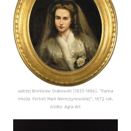
Jędrzej Bronisław Grabowski (1833-1886), „Panna
młoda. Portret Marii Niemczynowskiej”, 1872 rok,
źródło: Agra-Art