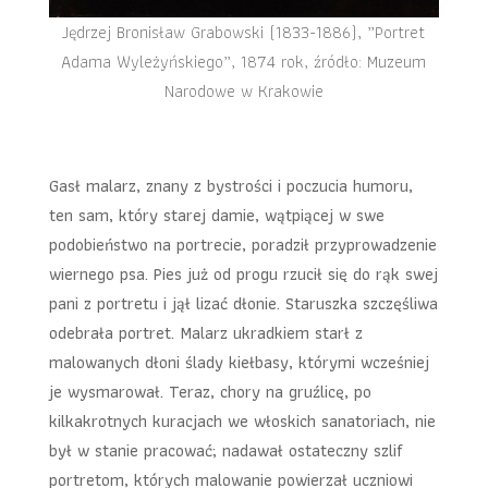
Jędrzej Bronisław Grabowski (1833-1886), „Portret
Adama Wyleżyńskiego”, 1874 rok, źródło: Muzeum
Narodowe w Krakowie
Gasł malarz, znany z bystrości i poczucia humoru,
ten sam, który starej damie, wątpiącej w swe
podobieństwo na portrecie, poradził przyprowadzenie
wiernego psa. Pies już od progu rzucił się do rąk swej
pani z portretu i jął lizać dłonie. Staruszka szczęśliwa
odebrała portret. Malarz ukradkiem starł z
malowanych dłoni ślady kiełbasy, którymi wcześniej
je wysmarował. Teraz, chory na gruźlicę, po
kilkakrotnych kuracjach we włoskich sanatoriach, nie
był w stanie pracować; nadawał ostateczny szlif
portretom, których malowanie powierzał uczniowi