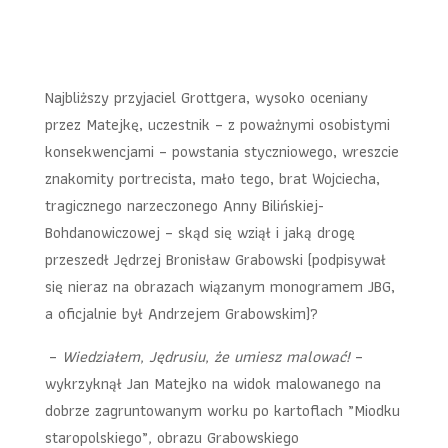
Najbliższy przyjaciel Grottgera, wysoko oceniany
przez Matejkę, uczestnik – z poważnymi osobistymi
konsekwencjami – powstania styczniowego, wreszcie
znakomity portrecista, mało tego, brat Wojciecha,
tragicznego narzeczonego Anny Bilińskiej-
Bohdanowiczowej – skąd się wziął i jaką drogę
przeszedł Jędrzej Bronisław Grabowski (podpisywał
się nieraz na obrazach wiązanym monogramem JBG,
a oficjalnie był Andrzejem Grabowskim)?
–
Wiedziałem, Jędrusiu, że umiesz malować!
–
wykrzyknął Jan Matejko na widok malowanego na
dobrze zagruntowanym worku po kartoflach „Miodku
staropolskiego”
,
obrazu Grabowskiego