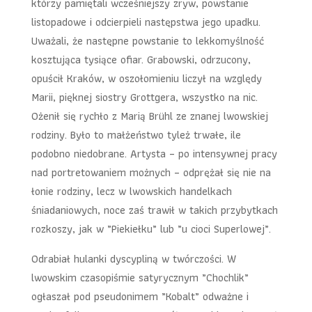
którzy pamiętali wcześniejszy zryw, powstanie
listopadowe i odcierpieli następstwa jego upadku.
Uważali, że następne powstanie to lekkomyślność
kosztująca tysiące ofiar. Grabowski, odrzucony,
opuścił Kraków, w oszołomieniu liczył na względy
Marii, pięknej siostry Grottgera, wszystko na nic.
Ożenił się rychło z Marią Brühl ze znanej lwowskiej
rodziny. Było to małżeństwo tyleż trwałe, ile
podobno niedobrane. Artysta – po intensywnej pracy
nad portretowaniem możnych – odprężał się nie na
łonie rodziny, lecz w lwowskich handelkach
śniadaniowych, noce zaś trawił w takich przybytkach
rozkoszy, jak w „Piekiełku” lub „u cioci Superlowej”.
Odrabiał hulanki dyscypliną w twórczości. W
lwowskim czasopiśmie satyrycznym „Chochlik”
ogłaszał pod pseudonimem „Kobalt” odważne i