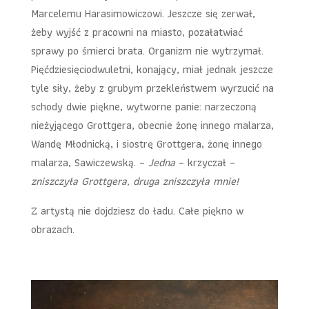
Marcelemu Harasimowiczowi. Jeszcze się zerwał,
żeby wyjść z pracowni na miasto, pozałatwiać
sprawy po śmierci brata. Organizm nie wytrzymał.
Pięćdziesięciodwuletni, konający, miał jednak jeszcze
tyle siły, żeby z grubym przekleństwem wyrzucić na
schody dwie piękne, wytworne panie: narzeczoną
nieżyjącego Grottgera, obecnie żonę innego malarza,
Wandę Młodnicką, i siostrę Grottgera, żonę innego
malarza, Sawiczewską. –
Jedna
– krzyczał –
zniszczyła Grottgera, druga zniszczyła mnie!
Z artystą nie dojdziesz do ładu. Całe piękno w
obrazach.