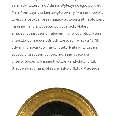
sarmacki wizerunek Adama Wyleżyńskiego, portret
Marii Niemczynowskiej zatytułowany „Panna młoda”
,
wreszcie ostatni, przejmujący autoportret, malowany
na drewnianym pudełku po cygarach. Malarz
zmęczony, niszczony nałogiem i chorobą płuc, która
przyszła po niepomyślnych wieściach w roku 1878,
gdy mimo nacisków i autorytetu Matejki w żaden
sposób z przyczyn politycznych nie udało się
przeforsować w Namiestnictwie kandydatury J.B.
Grabowskiego na profesora Szkoły Sztuk Pięknych.