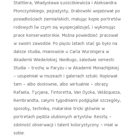
Stattlera, Władysława Łuszczkiewicza i Aleksandra
Płonczyńskiego, pejzażysty, Grabowski wojażował po
posiadłościach ziemiańskich, malując kopie portretów
rodowych (w czym się wyspecjalizuje), i wykonując
prace konserwatorskie. Można powiedzieć: pracował
w swoim zawodzie. Po pięciu latach stać go było na
dalsze studia, mianowicie u Carla Wurzingera w
Akademii Wiedeńskiej. Niedługo, zaledwie semestr.
Studia – trochę w Paryżu i w Akademii Monachijskiej
– uzupełniał w muzeach i galeriach sztuki. Kopiował
tam – albo dosłownie, albo wirtualnie – obrazy
Rafaela, Tycjana, Tintoretta, Van Dycka, Velázqueza,
Rembrandta, całymi tygodniami podglądał szczegóły,
sposoby, technikę, malarskie tricki głównie w
portretach pędzla ulubionych artystów. Resztę –
zdolność obserwacji i talent kolorystyczny – miał w
sobie.