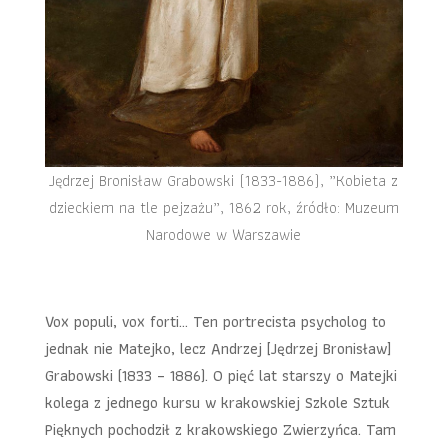
Jędrzej Bronisław Grabowski (1833-1886), „Kobieta z
dzieckiem na tle pejzażu”, 1862 rok, źródło: Muzeum
Narodowe w Warszawie
Vox populi, vox forti… Ten portrecista psycholog to
jednak nie Matejko, lecz Andrzej [Jędrzej Bronisław]
Grabowski (1833 – 1886). O pięć lat starszy o Matejki
kolega z jednego kursu w krakowskiej Szkole Sztuk
Pięknych pochodził z krakowskiego Zwierzyńca. Tam