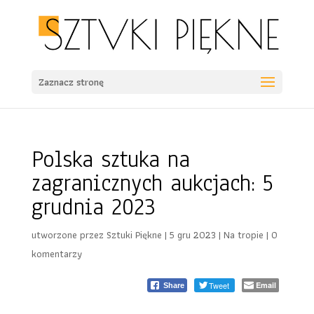
Zaznacz stronę
Polska sztuka na
zagranicznych aukcjach: 5
grudnia 2023
utworzone przez
Sztuki Piękne
|
5 gru 2023
|
Na tropie
|
0
komentarzy
Tweet
Email
Share